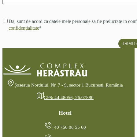
Acord
Da, sunt de acord ca datele mele personale sa fie prelucrate in c
prelucrare
confidențialitate
*
date
*
Șoseaua Nordului, Nr. 7 - 9, sector 1 București, România
GPS: 44.48056, 26.07880
Hotel
+40 766 06 55 60