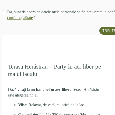
Acord
Da, sunt de acord ca datele mele personale sa fie prelucrate in c
prelucrare
confidențialitate
*
date
*
Terasa Herăstrău – Party în aer liber pe
malul lacului
Dacă visați la un
banchet în aer liber
, Terasa Herăstrău
este alegerea nr. 1.
Vibe:
Relaxat, de vară, cu briză de la lac.
Capacitate:
Până la 250 de persoane (ideal pentru