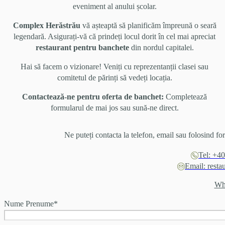
eveniment al anului școlar.
Complex Herăstrău
vă așteaptă să planificăm împreună o seară
legendară. Asigurați-vă că prindeți locul dorit în cel mai apreciat
restaurant pentru banchete
din nordul capitalei.
Hai să facem o vizionare! Veniți cu reprezentanții clasei sau
comitetul de părinți să vedeți locația.
Contactează-ne pentru oferta de banchet:
Completează
formularul de mai jos sau sună-ne direct.
Ne puteți contacta la telefon, email sau folosind fo
Tel: +4
Email: resta
Wh
Nume Prenume
*