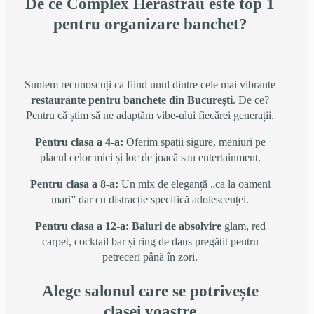
De ce Complex Herăstrău este top 1
pentru organizare banchet?
Suntem recunoscuți ca fiind unul dintre cele mai vibrante
restaurante pentru banchete din București
. De ce?
Pentru că știm să ne adaptăm vibe-ului fiecărei generații.
Pentru clasa a 4-a:
Oferim spații sigure, meniuri pe
placul celor mici și loc de joacă sau entertainment.
Pentru clasa a 8-a:
Un mix de eleganță „ca la oameni
mari” dar cu distracție specifică adolescenței.
Pentru clasa a 12-a:
Baluri de absolvire
glam, red
carpet, cocktail bar și ring de dans pregătit pentru
petreceri până în zori.
Alege salonul care se potrivește
clasei voastre