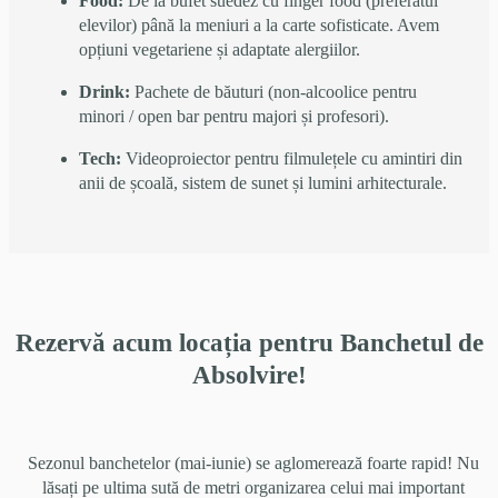
Food:
De la bufet suedez cu finger food (preferatul
elevilor) până la meniuri a la carte sofisticate. Avem
opțiuni vegetariene și adaptate alergiilor.
Drink:
Pachete de băuturi (non-alcoolice pentru
minori / open bar pentru majori și profesori).
Tech:
Videoproiector pentru filmulețele cu amintiri din
anii de școală, sistem de sunet și lumini arhitecturale.
Rezervă acum locația pentru Banchetul de
Absolvire!
Sezonul banchetelor (mai-iunie) se aglomerează foarte rapid! Nu
lăsați pe ultima sută de metri organizarea celui mai important