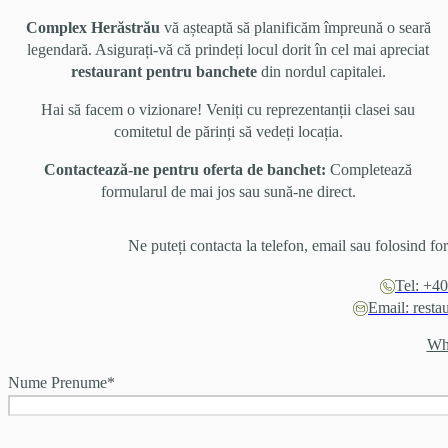
Complex Herăstrău
vă așteaptă să planificăm împreună o seară
legendară. Asigurați-vă că prindeți locul dorit în cel mai apreciat
restaurant pentru banchete
din nordul capitalei.
Hai să facem o vizionare! Veniți cu reprezentanții clasei sau
comitetul de părinți să vedeți locația.
Contactează-ne pentru oferta de banchet:
Completează
formularul de mai jos sau sună-ne direct.
Ne puteți contacta la telefon, email sau folosind fo
Tel: +4
Email: resta
Wh
Nume Prenume
*