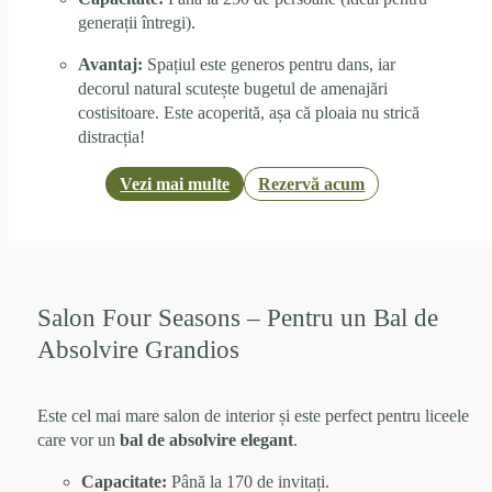
generații întregi).
Avantaj:
Spațiul este generos pentru dans, iar
decorul natural scutește bugetul de amenajări
costisitoare. Este acoperită, așa că ploaia nu strică
distracția!
Vezi mai multe
Rezervă acum
Salon Four Seasons – Pentru un Bal de
Absolvire Grandios
Este cel mai mare salon de interior și este perfect pentru liceele
care vor un
bal de absolvire elegant
.
Capacitate:
Până la 170 de invitați.